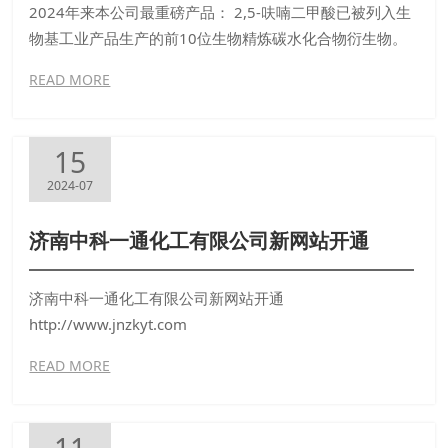
2024年来本公司最重磅产品： 2,5-呋喃二甲酸已被列入生
物基工业产品生产的前10位生物精炼碳水化合物衍生物。
在聚酯生产中，2，5-呋喃二甲酸(FDCA)是对苯二甲酸的可
READ MORE
再生、绿色替代品。它被广泛用作生物基聚酯和各种其他
聚合物合成的前体。是一种很有前途的生物基芳香族单
体，可用于合成新型生物基高分子材料
15
2024-07
济南中科一通化工有限公司新网站开通
济南中科一通化工有限公司新网站开通
http://www.jnzkyt.com
READ MORE
11